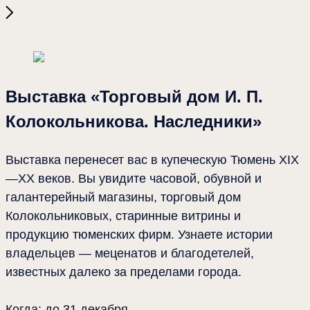
Места
2025-10-16 15:34
Выставка «Торговый дом И. П. Колокольникова. Наследники»
Выставка «Торговый дом И. П.
Колокольникова. Наследники»
Выставка перенесет вас в купеческую Тюмень XIX
—XX веков. Вы увидите часовой, обувной и
галантерейный магазины, торговый дом
Колокольниковых, старинные витрины и
продукцию тюменских фирм. Узнаете истории
владельцев — меценатов и благодетелей,
известных далеко за пределами города.
Когда: до 31 декабря