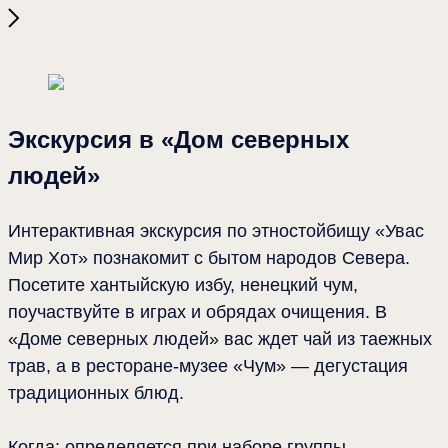
Места
2025-10-16 14:21
Экскурсия в «Дом северных людей»
Экскурсия в «Дом северных
людей»
Интерактивная экскурсия по этностойбищу «Увас
Мир Хот» познакомит с бытом народов Севера.
Посетите хантыйскую избу, ненецкий чум,
поучаствуйте в играх и обрядах очищения. В
«Доме северных людей» вас ждет чай из таежных
трав, а в ресторане-музее «Чум» — дегустация
традиционных блюд.
Когда: определяется при наборе группы